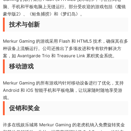
脑、手机和平板电脑上无缝运行。部分受欢迎的游戏包括《魔镜
豪华版2》、《鲑鱼捕捞》和《梦幻岛》。
技术与创新
Merkur Gaming 的游戏采用 Flash 和 HTML5 技术，确保其在多
种设备上流畅运行。公司还推出了多项改进和专有软件解决方
案，如 Avantgarde Trio 和 Treasure Link 累积奖金系统。
移动游戏
Merkur Gaming 的所有游戏均针对移动设备进行了优化，支持
Android 和 iOS 智能手机和平板电脑，让玩家随时随地享受游
戏。
促销和奖金
许多在线娱乐城将 Merkur Gaming 的老虎机纳入免费旋转奖金