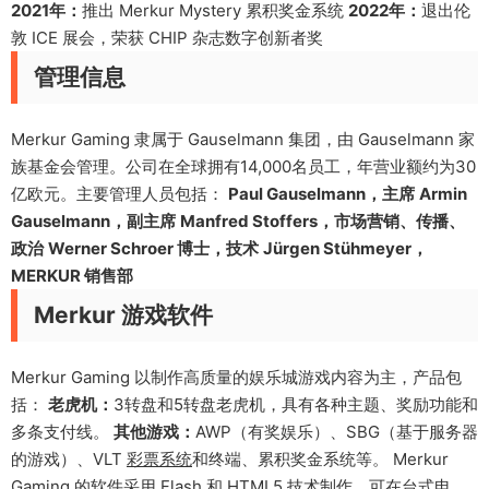
2021年：
推出 Merkur Mystery 累积奖金系统
2022年：
退出伦
敦 ICE 展会，荣获 CHIP 杂志数字创新者奖
管理信息
Merkur Gaming 隶属于 Gauselmann 集团，由 Gauselmann 家
族基金会管理。公司在全球拥有14,000名员工，年营业额约为30
亿欧元。主要管理人员包括：
Paul Gauselmann，主席
Armin
Gauselmann，副主席
Manfred Stoffers，市场营销、传播、
政治
Werner Schroer 博士，技术
Jürgen Stühmeyer，
MERKUR 销售部
Merkur 游戏软件
Merkur Gaming 以制作高质量的娱乐城游戏内容为主，产品包
括：
老虎机：
3转盘和5转盘老虎机，具有各种主题、奖励功能和
多条支付线。
其他游戏：
AWP（有奖娱乐）、SBG（基于服务器
的游戏）、VLT
彩票系统
和终端、累积奖金系统等。 Merkur
Gaming 的软件采用 Flash 和 HTML5 技术制作，可在台式电