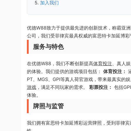
加入我们
优德W88致力于提供最先进的创新技术，称霸亚
公司，我们受菲律宾最具权威的富思特卡加延博彩
服务与特色
在优德W88，我们不断创新提高
体育投注
、真人娱
的体验。我们提供的游戏项目包括：
体育投注：
PT、MGS、GPI等真人荷官游戏，带来最真实的
游戏
，满足不同玩家的需求。
彩票投注：
包括GP
体验。
牌照与监管
我们拥有富思特卡加延博彩运营牌照，受到菲律宾
性。