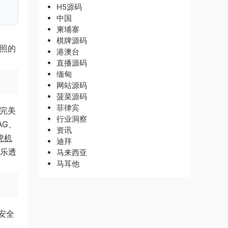
r
o
e
H5源码
a
k
中国
m
柬埔寨
棋牌源码
照的
港澳台
直播源码
缅甸
网站源码
菠菜源码
菲律宾
完美
行业洞察
AG、
资讯
虎机
迪拜
乐透
马来西亚
马耳他
安全