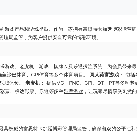
洲的游戏产品和游戏类型。作为一家拥有富思特卡加延博彩运营牌
管理局监管，为客户提供安全可靠的博彩环境。
乐游戏、老虎机、游戏、棋牌以及乐透投注系统，为会员带来最
涵盖沙巴体育、GPI体育等多个体育项目。
真人荷官游戏：
包括
娱乐城体验。
老虎机：
提供MG、PNG、GPI、QT、PT等多种
老
I彩票、梭达彩票、乐透等多种
彩票游戏
，让玩家尽情享受刺激的
最具权威的富思特卡加延博彩管理局监管，确保游戏的公平性和