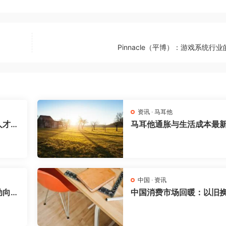
Pinnacle（平博）：游戏系统行
资讯
·
马耳他
人才战
马耳他通胀与生活成本最
训到数
势：物价、薪资与民生政
度解析
中国
·
资讯
动向：
中国消费市场回暖：以旧
调控新
政策加码提振内需，服务
成增长新引擎