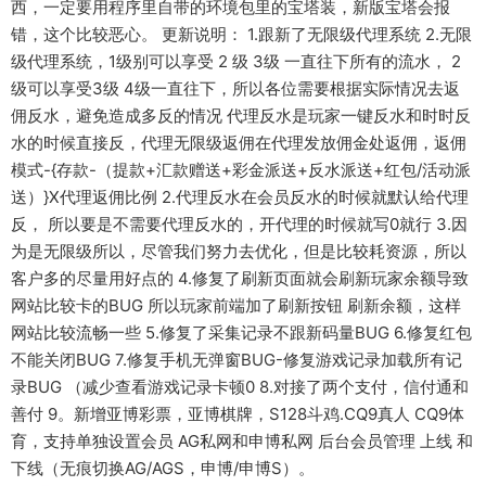
西，一定要用程序里自带的环境包里的宝塔装，新版宝塔会报
错，这个比较恶心。 更新说明： 1.跟新了无限级代理系统 2.无限
级代理系统，1级别可以享受 2 级 3级 一直往下所有的流水， 2
级可以享受3级 4级一直往下，所以各位需要根据实际情况去返
佣反水，避免造成多反的情况 代理反水是玩家一键反水和时时反
水的时候直接反，代理无限级返佣在代理发放佣金处返佣，返佣
模式-{存款-（提款+汇款赠送+彩金派送+反水派送+红包/活动派
送）}X代理返佣比例 2.代理反水在会员反水的时候就默认给代理
反， 所以要是不需要代理反水的，开代理的时候就写0就行 3.因
为是无限级所以，尽管我们努力去优化，但是比较耗资源，所以
客户多的尽量用好点的 4.修复了刷新页面就会刷新玩家余额导致
网站比较卡的BUG 所以玩家前端加了刷新按钮 刷新余额，这样
网站比较流畅一些 5.修复了采集记录不跟新码量BUG 6.修复红包
不能关闭BUG 7.修复手机无弹窗BUG-修复游戏记录加载所有记
录BUG （减少查看游戏记录卡顿0 8.对接了两个支付，信付通和
善付 9。新增亚博彩票，亚博棋牌，S128斗鸡.CQ9真人 CQ9体
育，支持单独设置会员 AG私网和申博私网 后台会员管理 上线 和
下线（无痕切换AG/AGS，申博/申博S）。