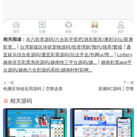
相关阅读：
乐六彩库源码/六合彩开奖吧/港彩图库/澳彩论坛/新澳
彩资…
|
台湾新版区块链宠物源码/投资理财/预约/领养/繁殖
|
通
亚娱乐综合盘源码/通亚彩票源码/玩法齐全/包网ui/带…
|
Lottery
越南语言彩票系统源码/越南快三平台源码/越…
|
越南彩票app平
台源码/越南六合彩源码系统/越南时时彩网…
上一篇
下一篇
色播区块链应用源码 | 空降选美
彩播BC源码 | 空降
相关源码