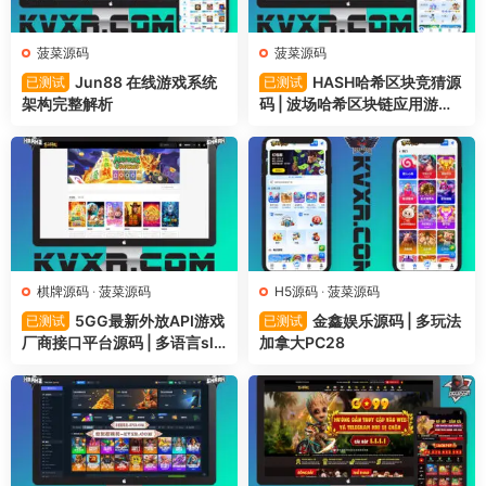
菠菜源码
菠菜源码
Jun88 在线游戏系统
HASH哈希区块竞猜源
已测试
已测试
架构完整解析
码 | 波场哈希区块链应用游戏
系统
棋牌源码
·
菠菜源码
H5源码
·
菠菜源码
5GG最新外放API游戏
金鑫娱乐源码 | 多玩法
已测试
已测试
厂商接口平台源码 | 多语言slo
加拿大PC28
ts游戏源码