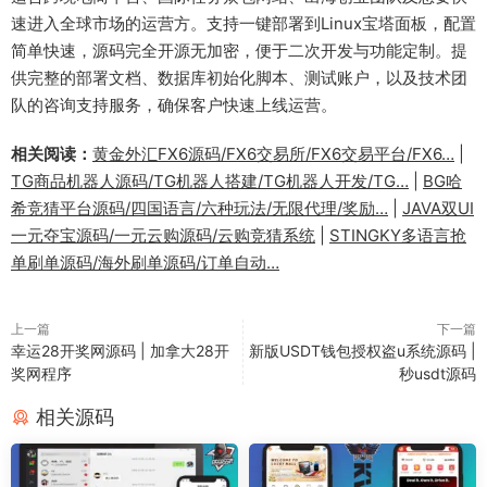
速进入全球市场的运营方。支持一键部署到Linux宝塔面板，配置
简单快速，源码完全开源无加密，便于二次开发与功能定制。提
供完整的部署文档、数据库初始化脚本、测试账户，以及技术团
队的咨询支持服务，确保客户快速上线运营。
相关阅读：
黄金外汇FX6源码/FX6交易所/FX6交易平台/FX6…
|
TG商品机器人源码/TG机器人搭建/TG机器人开发/TG…
|
BG哈
希竞猜平台源码/四国语言/六种玩法/无限代理/奖励…
|
JAVA双UI
一元夺宝源码/一元云购源码/云购竞猜系统
|
STINGKY多语言抢
单刷单源码/海外刷单源码/订单自动…
上一篇
下一篇
幸运28开奖网源码 | 加拿大28开
新版USDT钱包授权盗u系统源码 |
奖网程序
秒usdt源码
相关源码