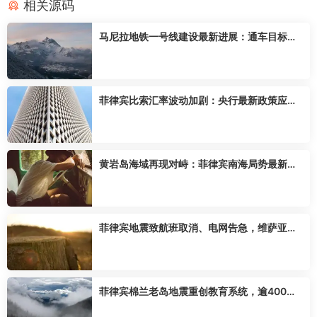
相关源码
马尼拉地铁一号线建设最新进展：通车目标与
城市交通变革深度解析
菲律宾比索汇率波动加剧：央行最新政策应对
通货压力深度解析
黄岩岛海域再现对峙：菲律宾南海局势最新动
态深度解析
菲律宾地震致航班取消、电网告急，维萨亚斯
拉响黄色警报
菲律宾棉兰老岛地震重创教育系统，逾400万
学生停课