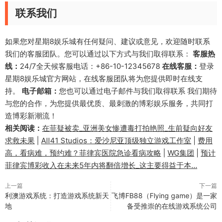
联系我们
如果您对星期8娱乐城有任何疑问、建议或意见，欢迎随时联系
我们的客服团队。您可以通过以下方式与我们取得联系：
客服热
线：
24/7全天候客服电话：+86-10-12345678
在线客服：
登录
星期8娱乐城官方网站，在线客服团队将为您提供即时在线支
持。
电子邮箱：
您也可以通过电子邮件与我们取得联系 我们期待
与您的合作，为您提供最优质、最刺激的博彩娱乐服务，共同打
造博彩新潮流！
相关阅读：
在菲疑被卖_亚洲美女惨遭毒打拍艳照_生前疑向好友
求救未果
|
All41 Studios：爱沙尼亚顶级独立游戏工作室
|
费用
高，看病难，预约难？菲律宾医院急诊看病攻略
|
WG集团
|
预计
菲律宾博彩收入在未来5年内将翻倍增长_这主要得益于本…
上一篇
下一篇
利澳游戏系统：打造游戏系统新天
飞博FB88（Flying game）是一家
地
备受推崇的在线游戏系统公司