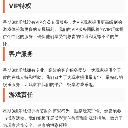
VIP特权
星期8娱乐城设有VIP会员专属服务，为VIP玩家提供更高级别的
游戏体验和更多的专属福利。我们的VIP服务团队将为VIP玩家提
供个性化的服务，确保他们享受到尊贵的待遇和无微不至的关
怀。
客户服务
星期8娱乐城拥有专业、高效的客户服务团队，为玩家提供全天
候的在线支持和帮助。我们致力于为玩家提供最专业、最贴心的
娱乐服务，让玩家在我们的平台上畅享游戏乐趣。
游戏责任
星期8娱乐城倡导有节制的博彩行为，鼓励玩家理性、健康地参
与博彩活动。我们积极开展博彩责任教育和防沉迷措施，致力于
为玩家营造安全、健康的博彩环境。