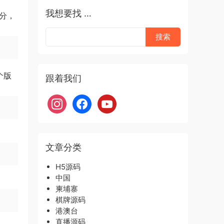
我想要找 …
分，
个版
跟着我们
i
f
y
n
a
o
s
c
u
t
e
t
a
b
u
文章分类
g
o
b
r
o
e
H5源码
a
k
中国
m
柬埔寨
棋牌源码
港澳台
直播源码