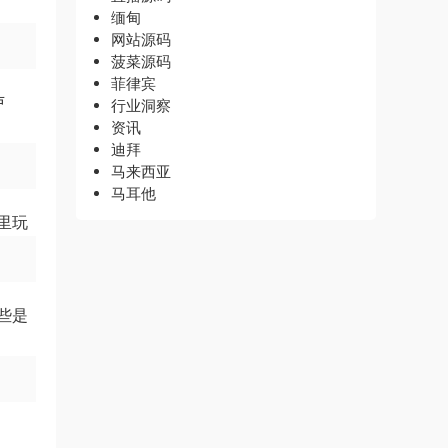
缅甸
网站源码
菠菜源码
菲律宾
卢
行业洞察
资讯
迪拜
马来西亚
马耳他
里玩
些是