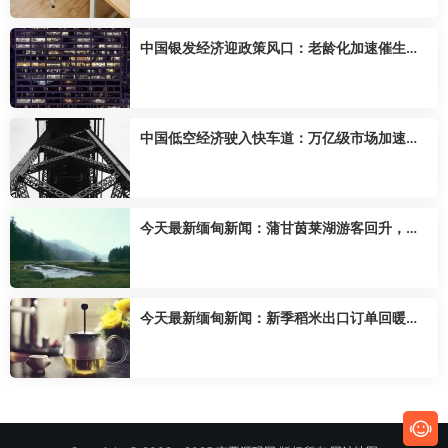
中国银发经济迎政策风口：老龄化加速催生十
万亿级蓝海，养老服务与适老化改造提速
中国低空经济驶入快车道：万亿级市场加速成
型，eVTOL与无人机物流抢滩商业化
今天最新缅甸新闻：蒲甘茵莱湖游客回升，旅
游业复苏路径渐明
今天最新缅甸新闻：新季稻米出口订单回暖，
农业复苏与成本压力并存