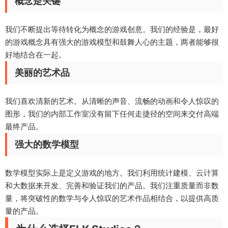
概念是关键
我们不断提出等待转化为概念的游戏创意。我们的经验是，最好
的游戏概念具有强大的游戏模型和鼓舞人心的主题，两者能够很
好地结合在一起。
美丽的艺术品
我们喜欢清新的艺术。从清晰的声音、流畅的动画和令人惊叹的
图形，我们的内部工作室没有留下任何走捷径的空间来交付高端
最终产品。
强大的数学模型
数学模型实际上是定义游戏的地方。我们利用统计建模、云计算
和大数据来开发、完善和验证我们的产品。我们注重质量而非数
量，将突破性的数学与令人惊叹的艺术作品相结合，以提供高质
量的产品。