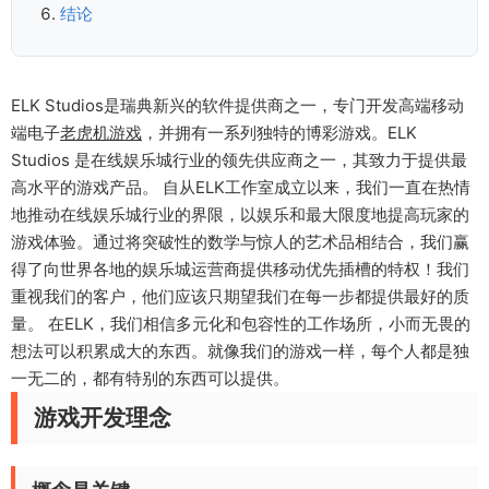
结论
ELK Studios是瑞典新兴的软件提供商之一，专门开发高端移动
端电子
老虎机游戏
，并拥有一系列独特的博彩游戏。ELK
Studios 是在线娱乐城行业的领先供应商之一，其致力于提供最
高水平的游戏产品。 自从ELK工作室成立以来，我们一直在热情
地推动在线娱乐城行业的界限，以娱乐和最大限度地提高玩家的
游戏体验。通过将突破性的数学与惊人的艺术品相结合，我们赢
得了向世界各地的娱乐城运营商提供移动优先插槽的特权！我们
重视我们的客户，他们应该只期望我们在每一步都提供最好的质
量。 在ELK，我们相信多元化和包容性的工作场所，小而无畏的
想法可以积累成大的东西。就像我们的游戏一样，每个人都是独
一无二的，都有特别的东西可以提供。
游戏开发理念