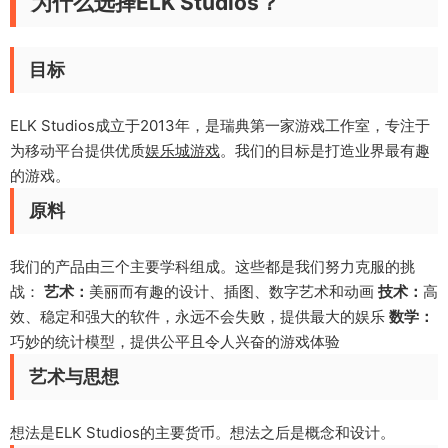
为什么选择ELK Studios？
目标
ELK Studios成立于2013年，是瑞典第一家游戏工作室，专注于
为移动平台提供优质
娱乐城游戏
。我们的目标是打造业界最有趣
的游戏。
原料
我们的产品由三个主要学科组成。这些都是我们努力克服的挑
战：
艺术：
美丽而有趣的设计、插图、数字艺术和动画
技术：
高
效、稳定和强大的软件，永远不会失败，提供最大的娱乐
数学：
巧妙的统计模型，提供公平且令人兴奋的游戏体验
艺术与思想
想法是ELK Studios的主要货币。想法之后是概念和设计。