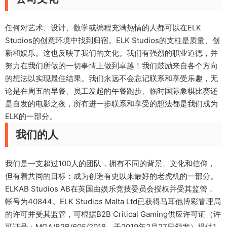
任何对艺术、设计、数学或编程充满热情的人都可以在ELK
Studios的创意环境中找到归宿。ELK Studios的支柱是质量、创
新和娱乐。这也反映了我们的文化。我们有强烈的职业道德，并
努力在我们所做的一切事情上做到卓越！我们鼓励来自各个方向
的想法以实现最佳结果。我们永远不会忘记联系和享受乐趣，无
论是在周五的早餐、员工发起的午餐跑步、临时国际象棋比赛还
是自发的电影之夜，所有进一步联系和享受的想法都是我们成为
ELK的一部分。
我们的人
我们是一支超过100人的团队，拥有不同的背景、文化和信仰，
但有着共同的目标：成为创造有史以来最好的老虎机的一部分。
ELKAB Studios AB在英国由娱乐竞技委员会授权并受其监管，
帐号为40844。ELK Studios Malta Ltd已获得马耳他博彩管理局
的许可并受其监管，可根据B2B Critical Gaming供应许可证（许
可证号：MGA/B2B/605/2018，于2019年2月27日颁发）提供1