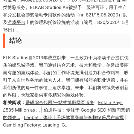
类博彩服务。ELKAB Studios AB被授予二级许可证，用于生产
和分发机会游戏活动专用软件的活动（nr. 821/15.05.2020）以
及
游戏平台
上的管理和托管设施的活动（编号：820/2020年5月
15日）。
结论
ELK Studios自2013年成立以来，一直致力于为移动平台提供优
质的娱乐城游戏。我们通过结合艺术、技术和数学，创造出美丽
而有趣的游戏体验。我们的工作环境充满创造力和合作精神，吸
引了来自世界各地的优秀人才。我们拥有强烈的职业道德，并在
我们所做的每一件事情上追求卓越。未来，我们将继续突破创新
的界限，为玩家提供更多精彩的游戏体验。
相关阅读：
爱码综合包网/一站式博彩网页服务
|
Entain Pays
£585 Million as …
|
伯通科技：专注于 Google SEO 和新闻营销
的领先…
|
Leobet：体验上千场体育赛事与多样娱乐尽在掌握
|
Gambling Factory: Leading iG…