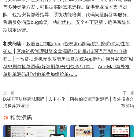
等多种灵活方案，可根据实际需求选择。提供专业技术支持团
队，包括安装部署指导、系统功能培训、代码问题解答等服务。
售后服务涵盖bug修复、功能优化、安全补丁更新，确保系统长
期稳定运营。
相关阅读：
多语言定制版dapp授权盗u源码/质押挖矿/流动性挖
矿/…
|
区块链投资理财资金盘源码/云矿机/13国语言/钱包自动
归…
|
一番赏抽盒机无限赏暗黑抽赏系统App源码
|
海外谷歌商城
APP刷单抢单源码/好评刷单/分组快杀/订单…
|
Ani-Mall海外抢
单刷单源码/打针做单叠加组抢单/U…
上一篇
下一篇
DAPP区块链商城源码 | 去中心化
阿拉伯投资理财源码 | 海外投资众
消费算力返佣
筹源码
相关源码