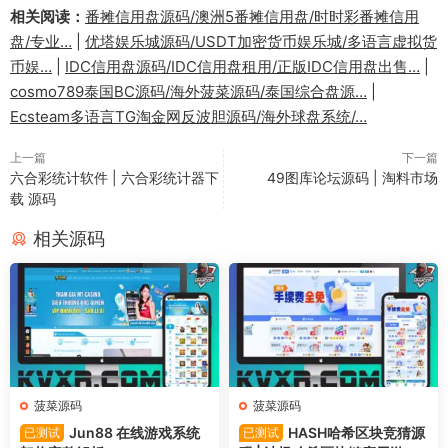
相关阅读：
番摊信用盘源码/澳洲5番摊信用盘/时时彩番摊信用
盘/专业…
|
优塔娱乐城源码/USDT加密货币娱乐城/多语言虚拟货
币娱…
|
IDC信用盘源码/IDC信用盘租用/正版IDC信用盘出售…
|
cosmo789泰国BC源码/海外菠菜源码/泰国综合盘源…
|
Ecsteam多语言TG淘金网反波胆源码/海外球盘系统/…
上一篇
下一篇
六合彩统计软件 | 六合彩统计器下
49图库论坛源码 | 淘料市场
载 源码
相关源码
菠菜源码
菠菜源码
Jun88 在线游戏系统
HASH哈希区块竞猜源
已测试
已测试