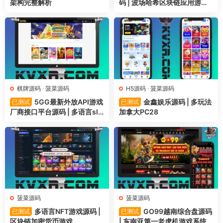
架构完整解析
码 | 波场哈希区块链应用游戏
系统
棋牌源码
·
菠菜源码
H5源码
·
菠菜源码
5GG最新外放API游戏
金鑫娱乐源码 | 多玩法
已测试
已测试
厂商接口平台源码 | 多语言slo
加拿大PC28
ts游戏源码
菠菜源码
菠菜源码
多语言NFT游戏源码 |
GO99越南综合盘源码
已测试
已测试
区块链加密货币游戏
| 东南亚第一老虎机游戏系统