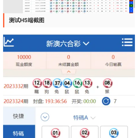
测试H5端截图