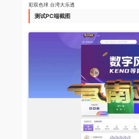
彩双色球 台湾大乐透
测试PC端截图