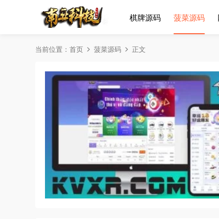
棋牌源码
菠菜源码
当前位置：
首页
菠菜源码
正文