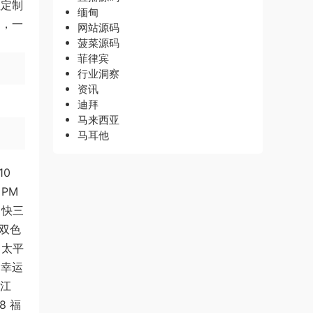
性定制
缅甸
了，一
网站源码
菠菜源码
菲律宾
行业洞察
资讯
迪拜
马来西亚
马耳他
10
PM
 快三
速双色
 太平
 幸运
坚江
8 福