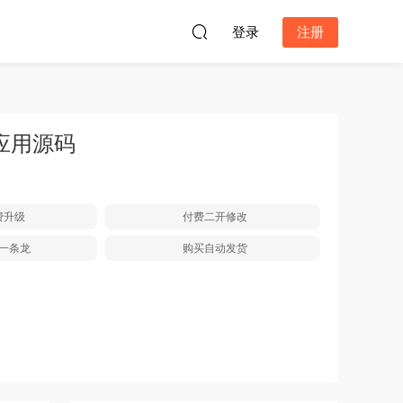
登录
注册
应用源码
费升级
付费二开修改
一条龙
购买自动发货