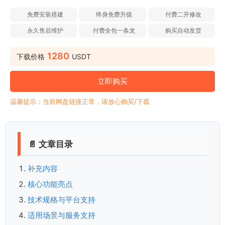
免费安装搭建
终身免费升级
付费二开修改
永久售后维护
付费全包一条龙
购买自动发货
1280
下载价格
USDT
立即购买
温馨提示：当前网盘链接正常，请放心购买/下载
📄 文章目录
补充内容
核心功能亮点
技术规格与平台支持
适用场景与服务支持