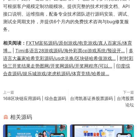
可根据客户规模定制功能模块。提供完整的技术对接文档、API
接口说明、运维指南，配备专业技术团队进行源码安装、调试、
测试全周期支持，并提供6个月内的免费技术咨询与bug修复服
务。
相关阅读：
FXTM富拓源码/原创游戏/电竞游戏/真人百家乐/体育
博…
|
Timi多语言28游戏源码/海外彩票cp游戏系统/预设开…
|
多
语言大赢家哈希竞彩源码/usdt兑换/区块链哈希值游戏…
|
时时彩
快三开奖结果走势图网/开奖网源码/开奖网程序/可以…
|
印度综
合盘源码/娱乐城游戏/老虎机源码/体育竞猜/哈希娱…
上一篇
下一篇
168区块链应用源码 | 综合盘源码
台湾凯基证券股票源码 | 台湾股票
论坛
相关源码