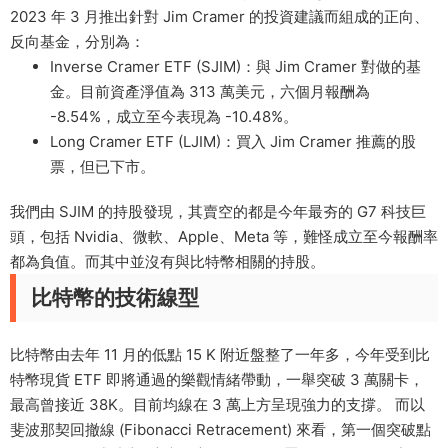
2023 年 3 月推出針對 Jim Cramer 的投資建議而組成的正向、
反向基金，分別為：
Inverse Cramer ETF (SJIM)：與 Jim Cramer 對做的基
金。目前資產淨值為 313 萬美元，六個月報酬為
-8.54%，成立至今表現為 -10.48%。
Long Cramer ETF (LJIM)：買入 Jim Cramer 推薦的股
票，但已下市。
我們由 SJIM 的持股發現，其賣空的都是今年最夯的 G7 科技巨
頭，包括 Nvidia、微軟、Apple、Meta 等，難怪成立至今報酬率
都為負值。而其中並沒有與比特幣相關的持股。
比特幣的技術線型
比特幣由去年 11 月的低點 15 K 附近盤整了一年多，今年受到比
特幣現貨 ETF 即將通過的樂觀情緒帶動，一舉突破 3 萬關卡，
最高曾接近 38K。目前均線在 3 萬上方呈現強力的支撐。 而以
斐波那契回撤線 (Fibonacci Retracement) 來看，第一個突破點