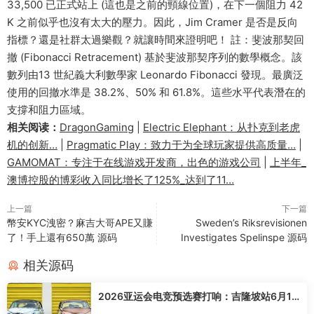
33,500 已正式站上 (這也是之前的頸線位置)，在下一個阻力 42
K 之前似乎也沒有太大的壓力。因此，Jim Cramer 是否是反向
指標？還是社群太過樂觀？就讓時間來證明吧！ 註：斐波那契回
撤 (Fibonacci Retracement) 基於斐波那契序列的數學概念。該
數列由13 世紀義大利數學家 Leonardo Fibonacci 發現。最廣泛
使用的回撤水準是 38.2%、50% 和 61.8%。這些水平代表潛在的
支撐和阻力區域。
相关阅读：
DragonGaming
|
Electric Elephant：从扑克到老虎
机的创新…
|
Pragmatic Play：致力于为全球玩家提供高质量…
|
GAMOMAT：专注于在线游戏开发商，出色的游戏公司
|
上半年_
澳博控股的博彩收入同比增长了125%_达到了11…
上一篇
下一篇
幣安KYC洩密？麻吉大哥APE又賺
Sweden’s Riksrevisionen
了！手上還有650萬 源码
Investigates Spelinspe 源码
相关源码
2026亚运会电竞预选赛打响：吉隆坡站6月13
日开赛，《决胜巅峰》MSC等赛事备受瞩目